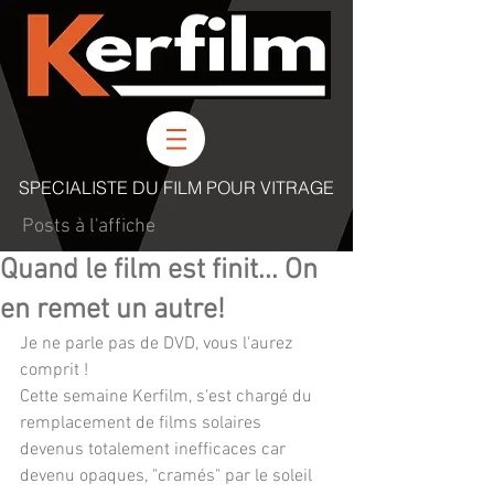
SPECIALISTE DU FILM POUR VITRAGE
Posts à l'affiche
Quand le film est finit... On
en remet un autre!
Je ne parle pas de DVD, vous l'aurez 
comprit !
Cette semaine Kerfilm, s'est chargé du 
remplacement de films solaires 
devenus totalement inefficaces car 
devenu opaques, "cramés" par le soleil 