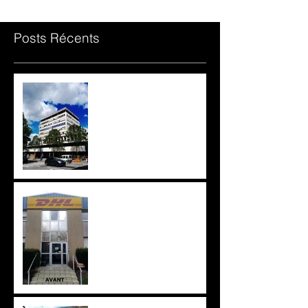
Posts Récents
Film et Stores chez les
avocats Cressard & Le
Goff
Remplacement de film
solaire chez DHL