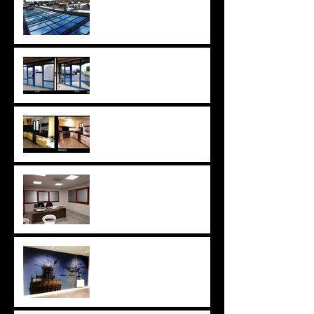
Verrière de 180m² pour
Espacil / Maison Héléna
Quand le film est finit... On
en remet un autre!
Pourquoi remplacer ...
Quand on peut rénover?
On s'en store bien!
Vous reprendrez bien un
peu de pose ?