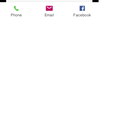
Perchés sur le Parlement
Phone
Email
Facebook
Film solaire ou film déco?
Les deux mon capitaine.
L'UTL encore plus belle !
Archives
mai 2018
(1)
1 post