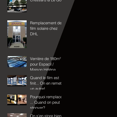
Remplacement de
film solaire chez
DHL
Verrière de 180m²
pour Espacil /
Maison Héléna
Quand le film est
finit... On en remet
un autre!
Pourquoi remplacer
... Quand on peut
rénover?
On s'en store bien!