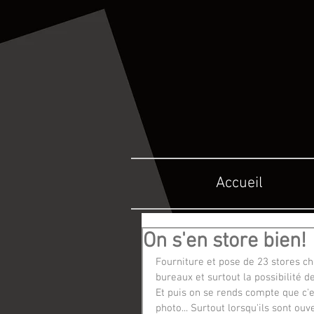
Accueil
On s'en store bien!
Fourniture et pose de 23 stores ch
bureaux et surtout la possibilité de
Et puis on se rends compte que c'e
photo... Surtout lorsqu'ils sont ouve