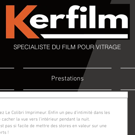
SPECIALISTE DU FILM POUR VITRAGE
Prestations
ez Le Colibri Imprimeur. Enfin un peu d'intimité dans les 
 cacher la vue vers l'intérieur pendant la nuit.
st pas si facile de mettre des stores en valeur sur une 
rts !