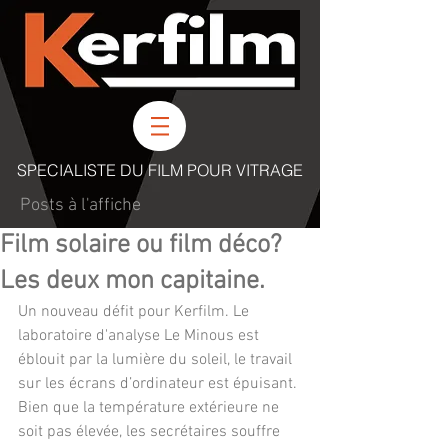
SPECIALISTE DU FILM POUR VITRAGE
Posts à l'affiche
Film solaire ou film déco?
Les deux mon capitaine.
Un nouveau défit pour Kerfilm. Le 
laboratoire d'analyse Le Minous est 
éblouit par la lumière du soleil, le travail 
sur les écrans d’ordinateur est épuisant. 
Bien que la température extérieure ne 
soit pas élevée, les secrétaires souffre 