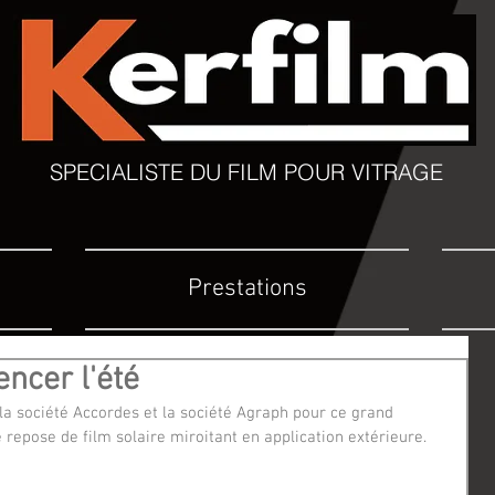
SPECIALISTE DU FILM POUR VITRAGE
Prestations
cer l'été
la société Accordes et la société Agraph pour ce grand 
repose de film solaire miroitant en application extérieure.