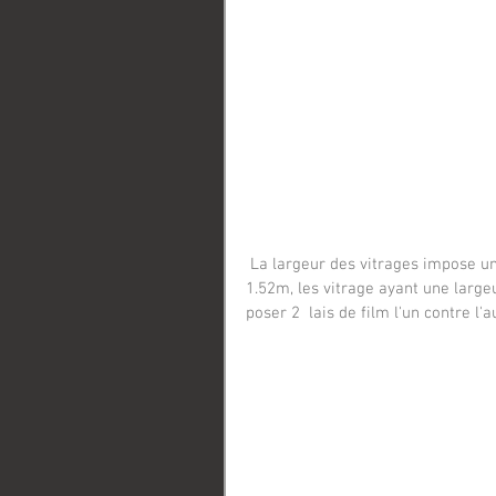
 La largeur des vitrages impose un "raccord". Pour ce film la largeur du rouleau n’excède pas 
1.52m, les vitrage ayant une lar
poser 2  lais de film l'un contre l'