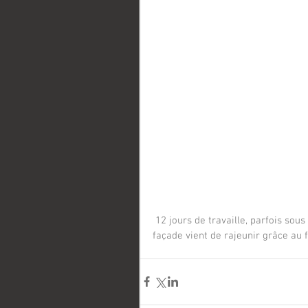
 12 jours de travaille, parfois sous la pluie mais le bâtiment a désormais un "cachet" en plus, la 
façade vient de rajeunir grâce au fi