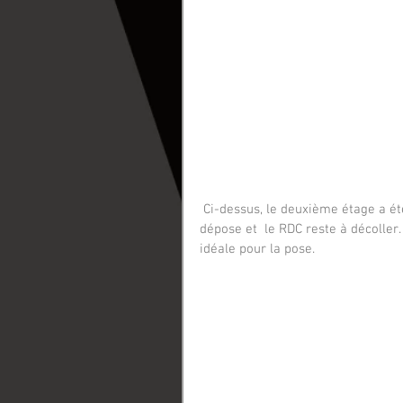
 Ci-dessus, le deuxième étage a été déposé puis reposé, le premier étage est en cours de 
dépose et  le RDC reste à décoller
idéale pour la pose.