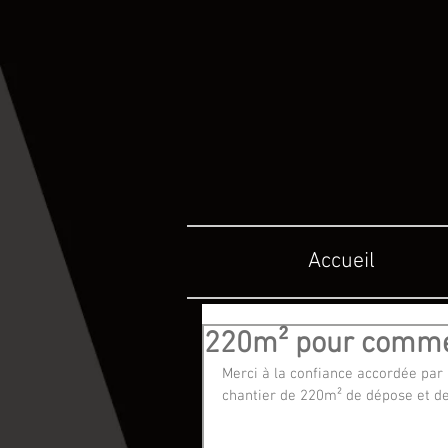
Accueil
220m² pour commen
Merci à la confiance accordée par 
chantier de 220m² de dépose et de 