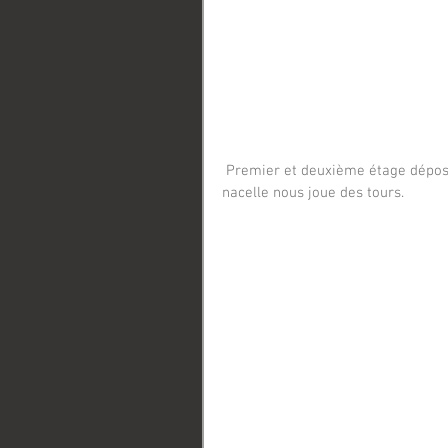
 Premier et deuxième étage déposés puis reposés. On est pas loin de la tendinite du coude et la 
nacelle nous joue des tours. 